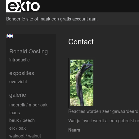
Beheer je site
of
maak een gratis account aan
.
Contact
Ronald Oosting
introductie
exposities
overzicht
galerie
moereik / moor oak
Reacties worden zeer gewaardeerd. 
taxus
beuk / beech
Wat je invult wordt alleen gebruikt o
eik / oak
Naam
walnoot / walnut