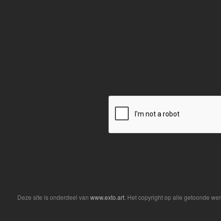
Deze site is onderdeel van
www.exto.art
. Het copyright op alle getoonde we