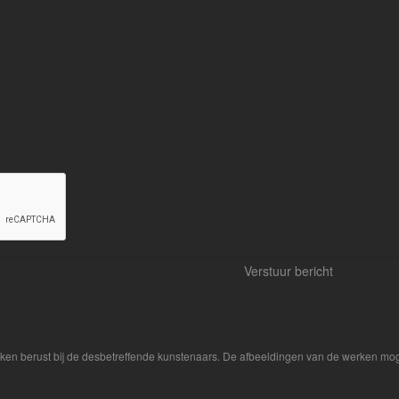
rken berust bij de desbetreffende kunstenaars. De afbeeldingen van de werken mog