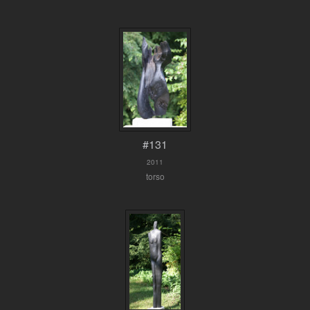
#131
2011
torso