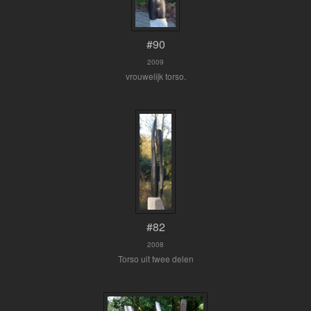
#90
2009
vrouwelijk torso.
#82
2008
Torso uit twee delen