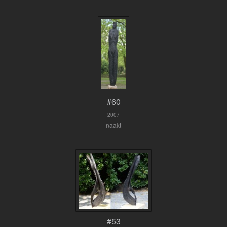
#60
2007
naakt
#53