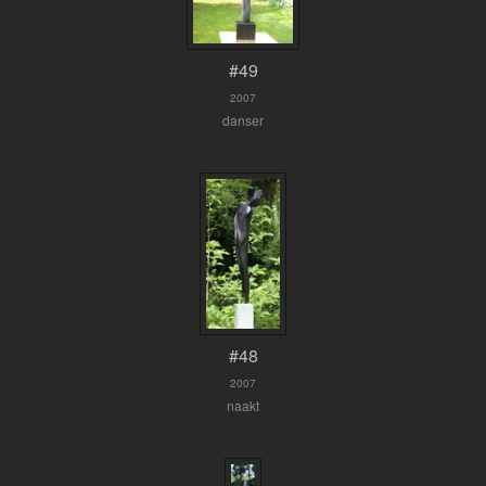
#49
2007
danser
#48
2007
naakt