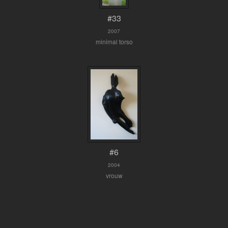
#33
2007
minimal torso
#6
2004
vrouw