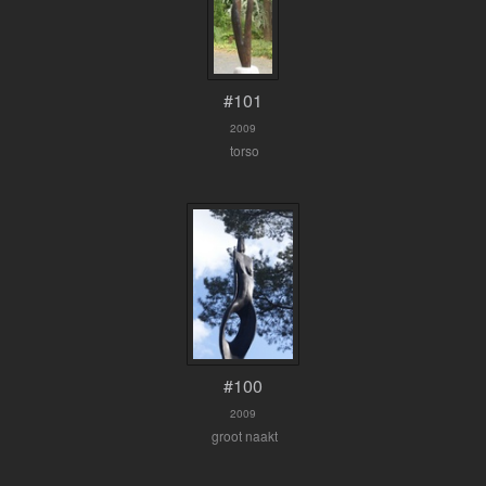
#101
2009
torso
#100
2009
groot naakt