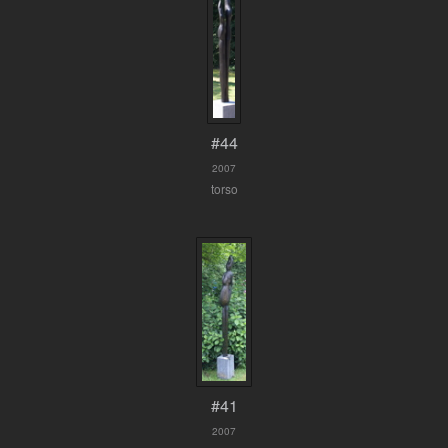
#44
2007
torso
#41
2007