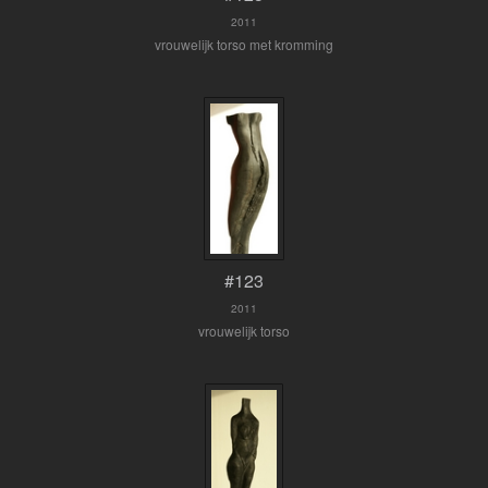
2011
vrouwelijk torso met kromming
#123
2011
vrouwelijk torso