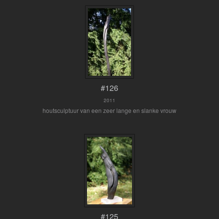
#126
2011
houtsculptuur van een zeer lange en slanke vrouw
#125