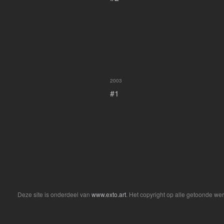
2003
#1
Deze site is onderdeel van
www.exto.art
. Het copyright op alle getoonde we