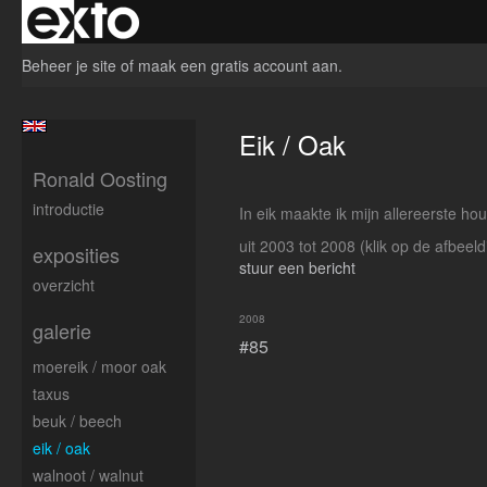
Beheer je site
of
maak een gratis account aan
.
Eik / Oak
Ronald Oosting
introductie
In eik maakte ik mijn allereerste ho
uit 2003 tot 2008
(klik op de afbeel
exposities
stuur een bericht
overzicht
2008
galerie
#85
moereik / moor oak
taxus
beuk / beech
eik / oak
walnoot / walnut