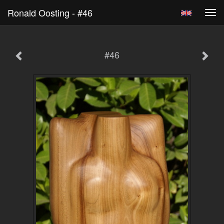
Ronald Oosting - #46
Tog
navi
#46