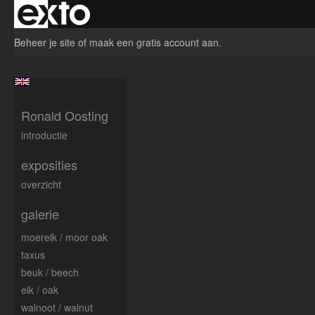
Beheer je site
of
maak een gratis account aan
.
Ronald Oosting
introductie
exposities
overzicht
galerie
moereik / moor oak
taxus
beuk / beech
eik / oak
walnoot / walnut