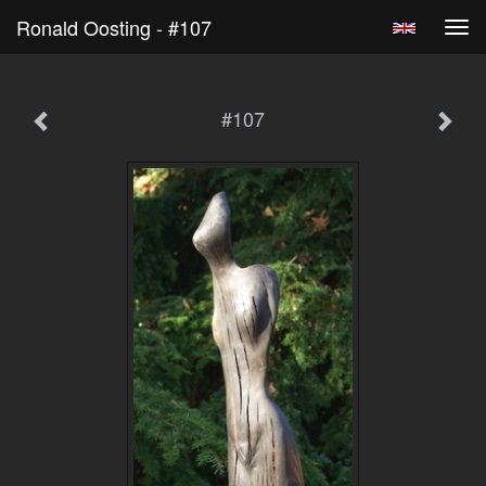
Ronald Oosting - #107
Tog
navi
#107