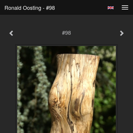
Ronald Oosting - #98
Tog
navi
#98