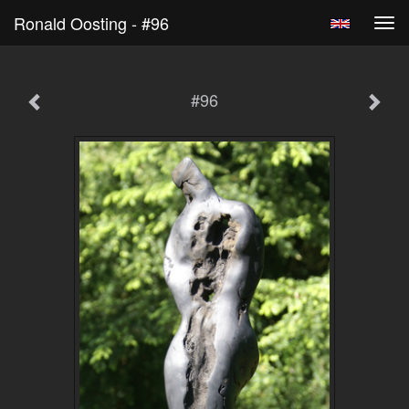
Ronald Oosting - #96
Tog
navi
#96